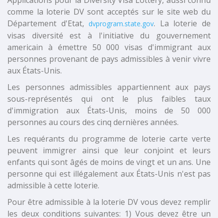
Applications
pour
la
Diversity Visa Lottery
, aussi connu
comme
la loterie
DV
sont acceptés
sur le site
web
du
Département d'Etat
,
. La loterie de
dvprogram.state.gov
visas diversité est à l'initiative du gouvernement
americain à émettre 50 000 visas d'immigrant aux
personnes provenant de pays admissibles à venir vivre
aux États-Unis.
Les personnes admissibles appartiennent aux pays
sous-représentés qui ont le plus faibles taux
d'immigration aux États-Unis, moins de 50 000
personnes au cours des cinq dernières années.
Les requérants du programme de loterie carte verte
peuvent immigrer ainsi que leur conjoint et leurs
enfants qui sont âgés de moins de vingt et un ans. Une
personne qui est illégalement aux États-Unis n'est pas
admissible à cette loterie.
Pour être admissible à
la loterie
DV
vous devez remplir
les
deux
conditions suivantes
:
1
)
Vous
devez être
un