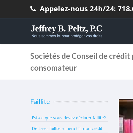
Appelez-nous 24h/24: 718.
Sociétés de Conseil de crédit
consomateur
Faillite
Est-ce que vous devez déclarer faillite?
Déclarer faillite ruinera t'il mon crédit