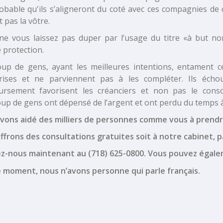
obable qu'ils s’aligneront du coté avec ces compagnies de c
t pas la vôtre.
 ne vous laissez pas duper par l’usage du titre «à but non-
 protection.
up de gens, ayant les meilleures intentions, entament
rises et ne parviennent pas à les compléter. Ils écho
rsement favorisent les créanciers et non pas le conso
up de gens ont dépensé de l’argent et ont perdu du temps à
vons aidé des milliers de personnes comme vous à prendr
ffrons des consultations gratuites soit à notre cabinet, 
z-nous maintenant au (718) 625-0800. Vous pouvez égal
e moment, nous n’avons personne qui parle français.