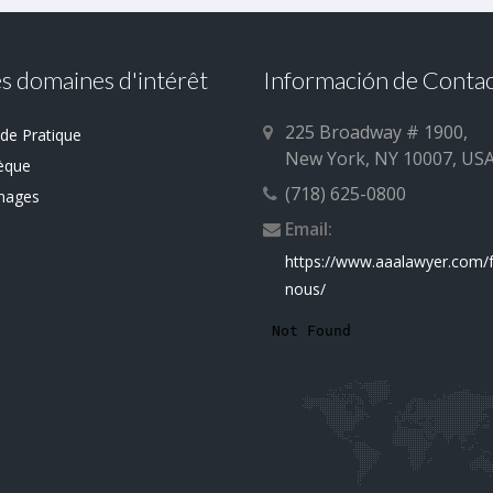
s domaines d'intérêt
Información de Conta
225 Broadway # 1900,
de Pratique
New York, NY 10007, US
èque
(718) 625-0800
nages
Email:
https://www.aaalawyer.com/f
nous/