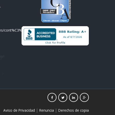
A
/es/cont%C3%A1ctenos/
|
|
Aviso de Privacidad
Renuncia
Derechos de copia