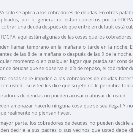
A sólo se aplica a los cobradores de deudas. En otras palabra
pleados, por lo general no están cubiertos por la FDCP
a cobrar una deuda después de que entre en default está cub
l FDCPA, aquí están algunas de las cosas que los cobradore
den llamar temprano en la mañana o tarde en la noche. Es
 antes de las 8 de la mañana o después de las 9 de la noche
quier momento o en cualquier lugar que pueda ser considera
or de deudas que se observa el día de reposo, el cobrador d
tra cosas se le impiden a los cobradores de deudas hacer
con usted - si usted les dice que su jefe no le permitirá toma
bradores de deudas no pueden acosar o abusar de usted.
den amenazar hacerle ninguna cosa que se sea ilegal. Y n
que realmente no piensan hacer.
 mayor parte, los cobradores de deudas no pueden decirle 
den decirle a sus padres o sus vecinos que usted debe di