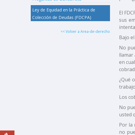
Ley de Equidad en la Práctica de
El FDCP
Colección de Deudas (FDCPA)
sus em
intent
<< Volver a Area-de-derecho
Bajo e
No pue
llamar
en cual
cobrad
¿Qué o
trabajo
Los co
No pue
usted 
Por la
no pue