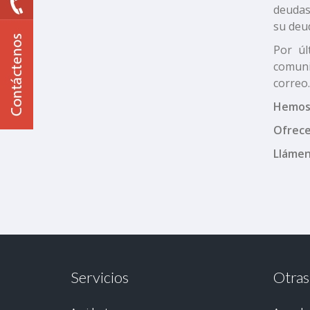
deudas
su deu
Por úl
comuni
correo
Hemos 
Ofrece
Llámen
Servicios
Otras