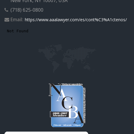
New York, NY 10007, USA
(718) 625-0800
Email:
https://www.aaalawyer.com/es/cont%C3%A1ctenos/