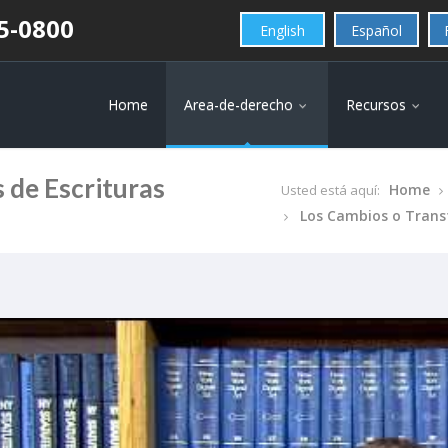
25-0800
English
Español
Home
Area-de-derecho
Recursos
 de Escrituras
Home
Usted está aquí:
Los Cambios o Transf