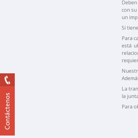
Deben 
con su 
un imp
Si tien
Para ca
está u
relaci
requie
Nuestra
Además
La tra
la junt
Para o