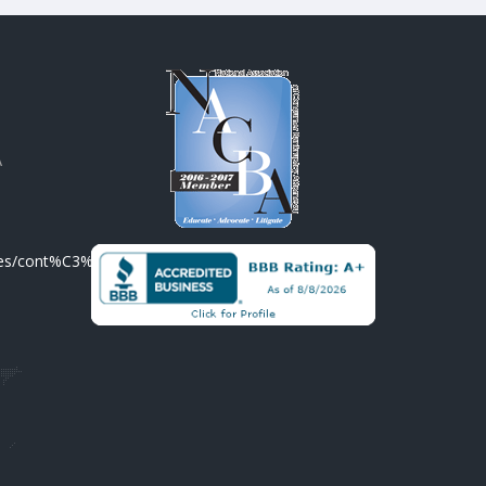
A
/es/cont%C3%A1ctenos/